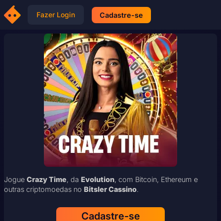
Fazer Login
Cadastre-se
Jogue
Crazy Time
, da
Evolution
, com Bitcoin, Ethereum e
outras criptomoedas no
Bitsler Cassino
.
Cadastre-se