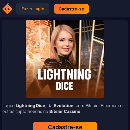
Fazer Login
Cadastre-se
Jogue
Lightning Dice
, da
Evolution
, com Bitcoin, Ethereum e
outras criptomoedas no
Bitsler Cassino
.
Cadastre-se