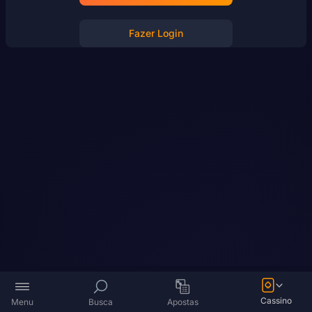
Fazer Login
Cassino
Menu
Busca
Apostas
USD