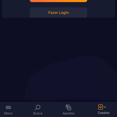
Fazer Login
Cassino
Menu
Busca
Apostas
USD