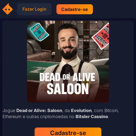
Fazer Login
Cadastre-se
Jogue
Dead or Alive: Saloon
, da
Evolution
, com Bitcoin,
Ethereum e outras criptomoedas no
Bitsler Cassino
.
Cadastre-se