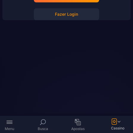
Fazer Login
Cassino
Menu
Busca
Apostas
USD