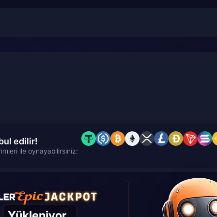
ul edilir!
itsler Gazino
'da Bitcoin, Ethereum ve diğer kripto paralarla oynayın.
imleri ile oynayabilirsiniz:
Kayıt
Giriş
Yükleniyor..