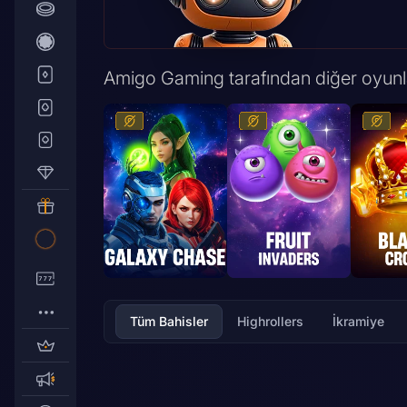
Amigo Gaming tarafından diğer oyunl
Tüm Bahisler
Highrollers
İkramiye