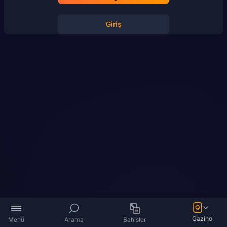
Giriş
Gazino
Menü
Arama
Bahisler
USD