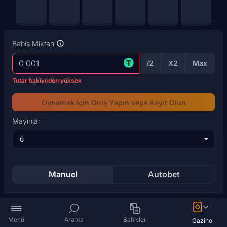
Bahis Miktarı
/2
X2
Max
Tutar bakiyeden yüksek
Oynamak için Giriş Yapın veya Kayıt Olun
Mayınlar
6
Manuel
Autobet
Ayarlar
Menü
Arama
Bahisler
Gazino