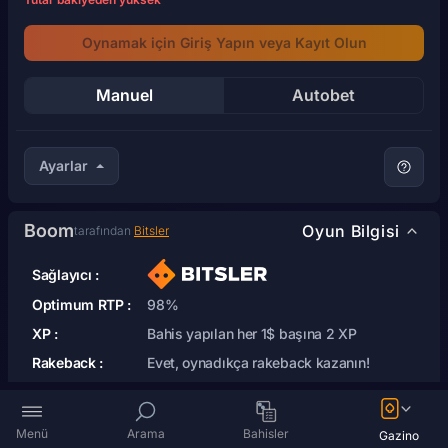
Oynamak için Giriş Yapın veya Kayıt Olun
Manuel
Autobet
Ayarlar
Boom
Oyun Bilgisi
tarafından
Bitsler
Sağlayıcı :
Optimum RTP :
98%
XP :
Bahis yapılan her 1$ başına 2 XP
Rakeback :
Evet, oynadıkça rakeback kazanın!
Alternatif
Bitsler Oyunları
Rakeback
Provably Fair
Menü
Arama
Bahisler
Gazino