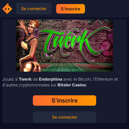
Se connecter
S'inscrire
Jouez à
Twerk
de
Endorphina
avec le Bitcoin, l'Ethereum et
d'autres cryptomonnaies sur
Bitsler Casino
.
S'inscrire
Se connecter