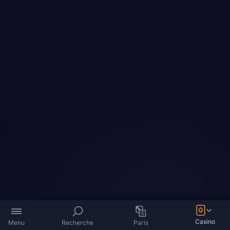
Casino
Menu
Recherche
Paris
USD