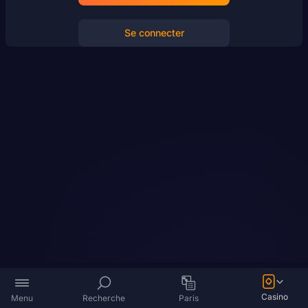
Se connecter
Casino
Menu
Recherche
Paris
USD