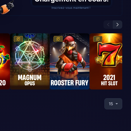
Inscrivez-vous maintenant !
15