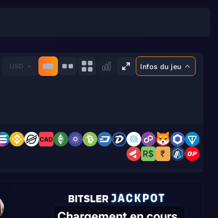
USD
Infos du jeu
Chargement en cours.