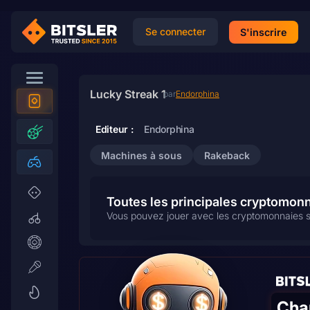
Se connecter
S'inscrire
Lucky Streak 1
par
Endorphina
Editeur :
Endorphina
Machines à sous
Rakeback
Toutes les principales cryptomonn
Vous pouvez jouer avec les cryptomonnaies 
Jouez à
Lucky Streak 1
de
Endorphina
avec le B
Cha