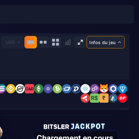
USD
Infos du jeu
Chargement en cours.