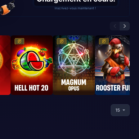
Inscrivez-vous maintenant !
15