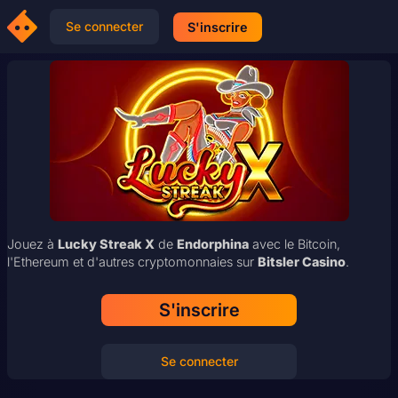
Se connecter
S'inscrire
Jouez à
Lucky Streak X
de
Endorphina
avec le Bitcoin,
l'Ethereum et d'autres cryptomonnaies sur
Bitsler Casino
.
S'inscrire
Se connecter