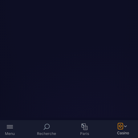
Casino
Menu
Recherche
Paris
USD