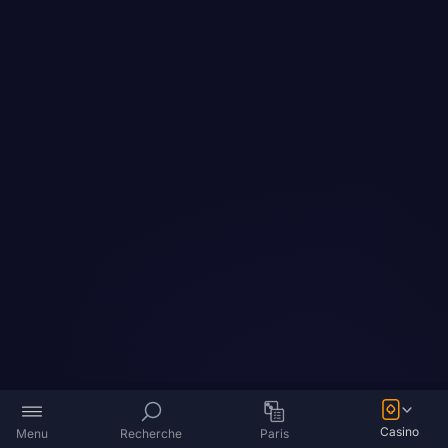
Casino
Menu
Recherche
Paris
USD