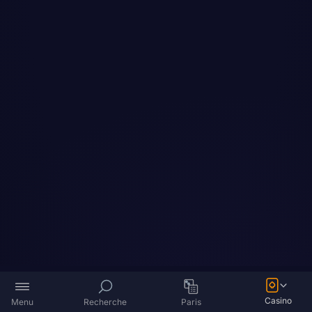
Casino
Menu
Recherche
Paris
USD