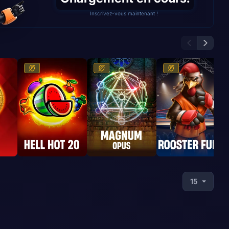
Inscrivez-vous maintenant !
15