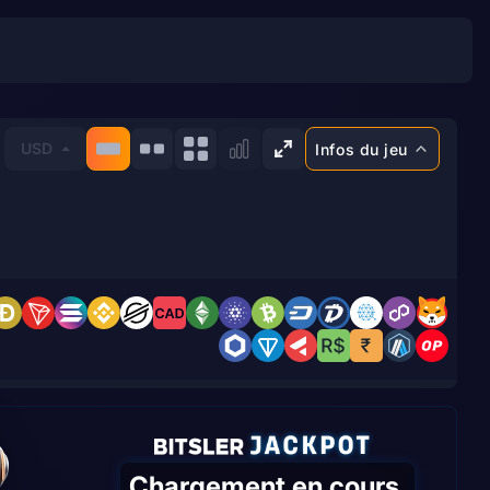
USD
Infos du jeu
Casino
.
Chargement en cours.