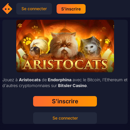
Se connecter
S'inscrire
Jouez à
Aristocats
de
Endorphina
avec le Bitcoin, l'Ethereum et
d'autres cryptomonnaies sur
Bitsler Casino
.
S'inscrire
Se connecter