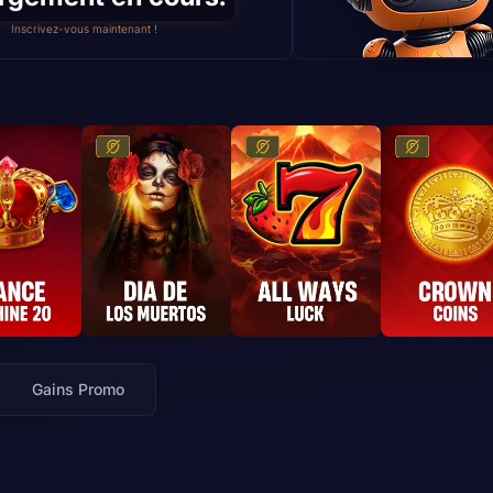
Inscrivez-vous maintenant !
Gains Promo