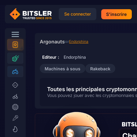
Se connecter
S'inscrire
Argonauts
par
Endorphina
Editeur :
Endorphina
Machines à sous
Rakeback
Toutes les principales cryptomonn
Jouez à
Argonauts
de
Endorphina
avec le Bitcoi
Vous pouvez jouer avec les cryptomonnaies 
S
S
Cha