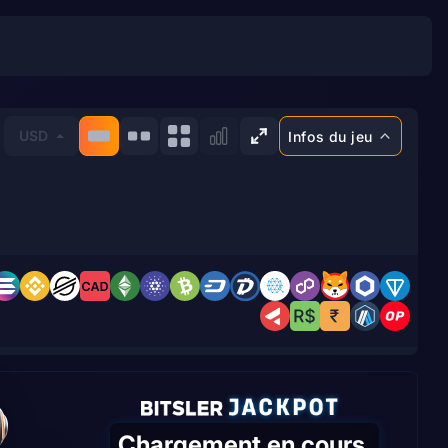
USD
Infos du jeu
Chargement en cours.