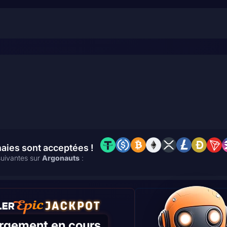
aies sont acceptées !
n, l'Ethereum et d'autres cryptomonnaies sur
Bitsler Casino
.
suivantes sur
Argonauts
:
'inscrire
e connecter
rgement en cours.