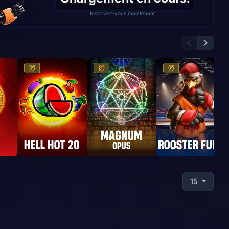
Inscrivez-vous maintenant !
15