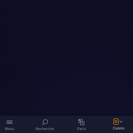
Casino
Menu
Recherche
Paris
USD