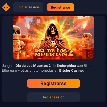
Iniciar sesión
Registrarse
Juega a
Dia de Los Muertos 2
de
Endorphina
con Bitcoin,
Ethereum y otras criptomonedas en
Bitsler Casino
.
Registrarse
Iniciar sesión