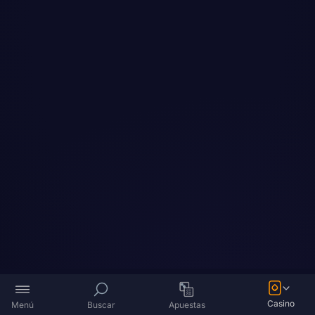
Casino
Menú
Buscar
Apuestas
USD