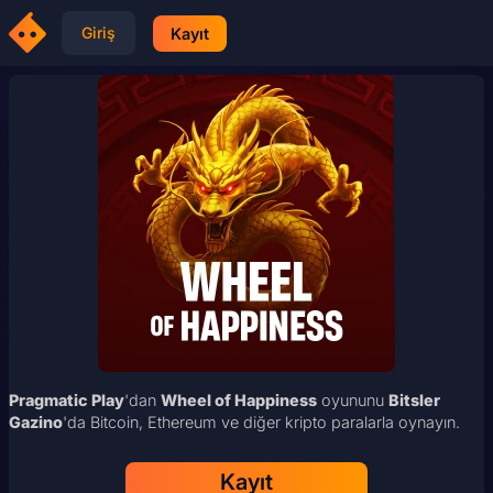
Giriş
Kayıt
Pragmatic Play
'dan
Wheel of Happiness
oyununu
Bitsler
Gazino
'da Bitcoin, Ethereum ve diğer kripto paralarla oynayın.
Kayıt