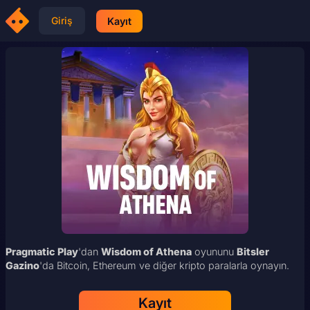
Giriş
Kayıt
Pragmatic Play
'dan
Wisdom of Athena
oyununu
Bitsler
Gazino
'da Bitcoin, Ethereum ve diğer kripto paralarla oynayın.
Kayıt