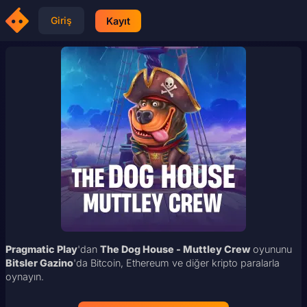
Giriş
Kayıt
Pragmatic Play
'dan
The Dog House - Muttley Crew
oyununu
Bitsler Gazino
'da Bitcoin, Ethereum ve diğer kripto paralarla
oynayın.