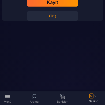
Kayıt
Giriş
Gazino
Menü
Arama
Bahisler
USD