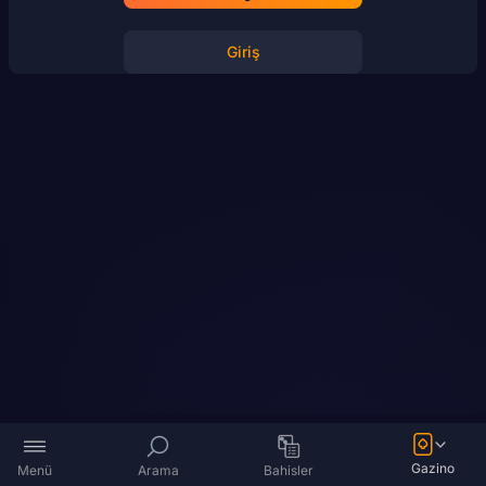
Giriş
Gazino
Menü
Arama
Bahisler
USD