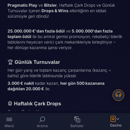
Pragmatic Play
ve
Bitsler
, Haftalık Çark Drops ve Günlük
Turnuvalar içeren
Drops & Wins
etkinliğinin en iddialı
sürümüyle geri döndü!
25.000.000 €'dan fazla ödül
ve
5.000.000'dan fazla
toplam ödül
ile bu amiral gemisi promosyon, rekabetçi liderlik
tablolarını heyecan verici çark mekanikleriyle birleştiriyor
–
her dönüşe kazanma şansı veriyor.
🏆
Günlük Turnuvalar
Her gün yarış ve toplam kazanç çarpanlarına (kazanç ÷
bahis) göre liderlik tablosunda yüksel.
3.000 € nakit
kadar kazan,
her gün 500 kazanana
dağıtılan 20.000 €
ile.
🎡
Haftalık Çark Drops
Çevir – Topla – Kazan.
Katılan slotları oynarken 3 çark parçası topla ve garantili bir
çark dönüşünün kilidini aç.
Gazino
Menü
Arama
Bahisler