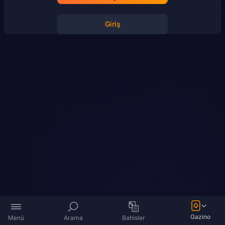
Giriş
Gazino
Menü
Arama
Bahisler
USD