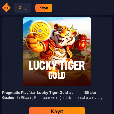
Giriş
Kayıt
Pragmatic Play
'dan
Lucky Tiger Gold
oyununu
Bitsler
Gazino
'da Bitcoin, Ethereum ve diğer kripto paralarla oynayın.
Kayıt