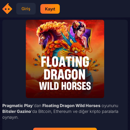
Giriş
Kayıt
Pragmatic Play
'dan
Floating Dragon Wild Horses
oyununu
Bitsler Gazino
'da Bitcoin, Ethereum ve diğer kripto paralarla
oynayın.