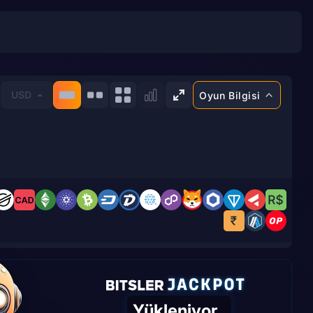
USD
Oyun Bilgisi
Yükleniyor..