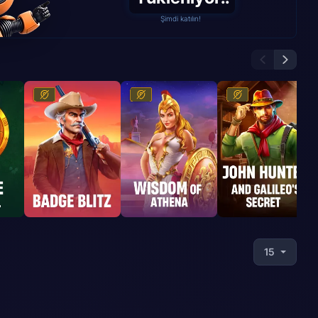
Şimdi katılın!
15