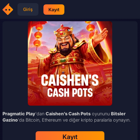
Giriş
Kayıt
Pragmatic Play
'dan
Caishen’s Cash Pots
oyununu
Bitsler
Gazino
'da Bitcoin, Ethereum ve diğer kripto paralarla oynayın.
Kayıt