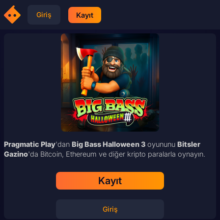
Giriş
Kayıt
Pragmatic Play
'dan
Big Bass Halloween 3
oyununu
Bitsler
Gazino
'da Bitcoin, Ethereum ve diğer kripto paralarla oynayın.
Kayıt
Giriş