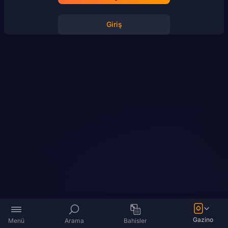
Giriş
Gazino
Menü
Arama
Bahisler
USD