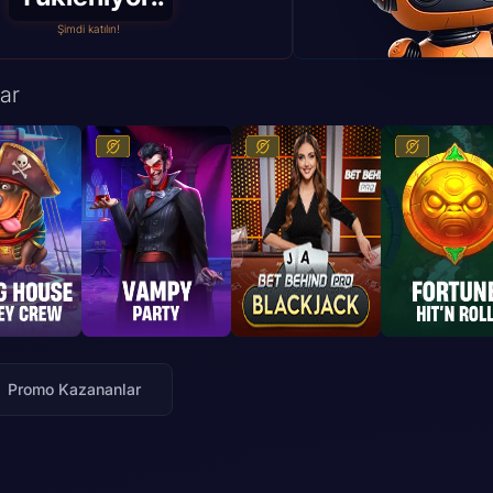
Şimdi katılın!
Giriş
ar
Promo Kazananlar