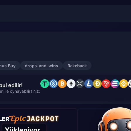
nus Buy
drops-and-wins
Rakeback
ul edilir!
ri ile oynayabilirsiniz:
er Gazino
'da Bitcoin, Ethereum ve diğer kripto paralarla oynayın.
Yükleniyor..
Kayıt