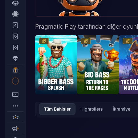
Pragmatic Play tarafından diğer oyunl
Tüm Bahisler
Highrollers
İkramiye