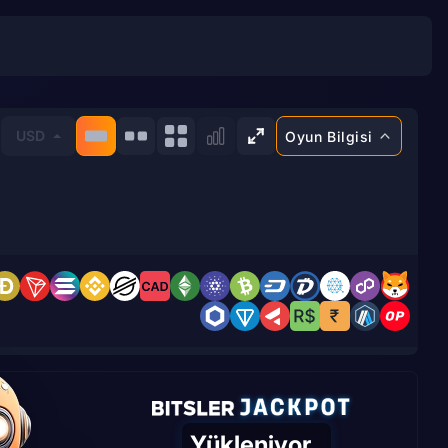
USD
Oyun Bilgisi
 oynayın.
Yükleniyor..