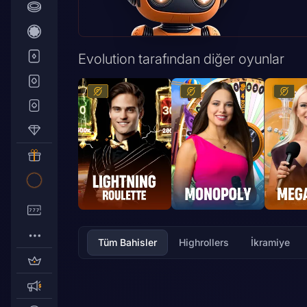
Evolution tarafından diğer oyunlar
Tüm Bahisler
Highrollers
İkramiye