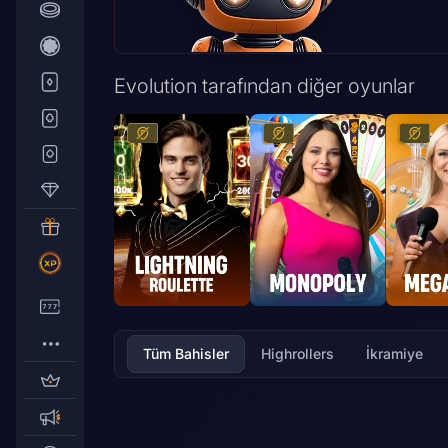
Evolution tarafından diğer oyunlar
Tüm Bahisler
Highrollers
İkramiye