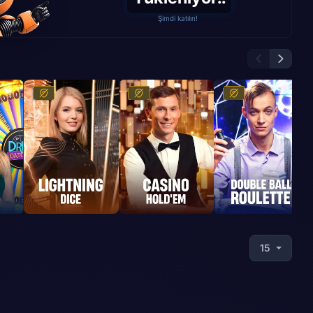
Şimdi katılın!
15