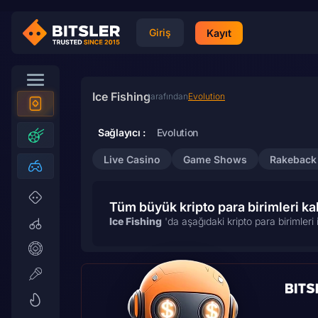
Giriş
Kayıt
Ice Fishing
tarafından
Evolution
Sağlayıcı :
Evolution
Live Casino
Game Shows
Rakeback
Tüm büyük kripto para birimleri kab
Ice Fishing
'da aşağıdaki kripto para birimleri 
Evolution
'dan
Ice Fishing
oyununu
Bitsler Gazin