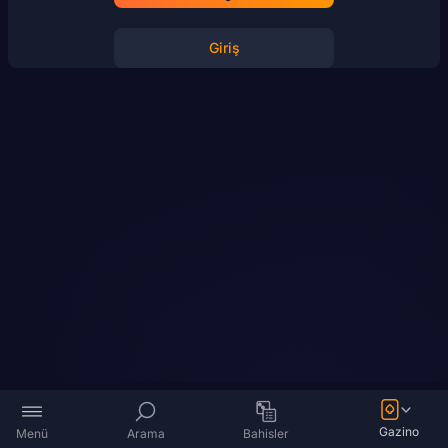
Giriş
Gazino
Menü
Arama
Bahisler
USD