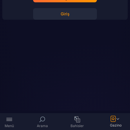
Giriş
Gazino
Menü
Arama
Bahisler
USD