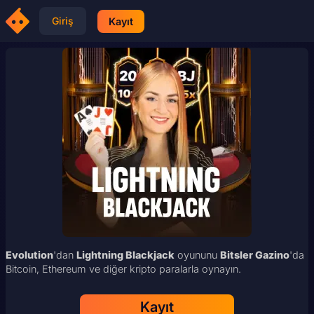
Giriş
Kayıt
Evolution
'dan
Lightning Blackjack
oyununu
Bitsler Gazino
'da
Bitcoin, Ethereum ve diğer kripto paralarla oynayın.
Kayıt