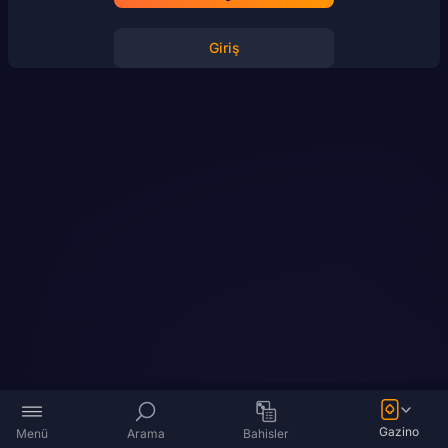
Giriş
Gazino
Menü
Arama
Bahisler
USD