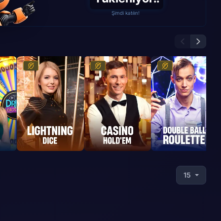
Şimdi katılın!
15