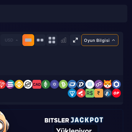
USD
Oyun Bilgisi
yın.
Yükleniyor..