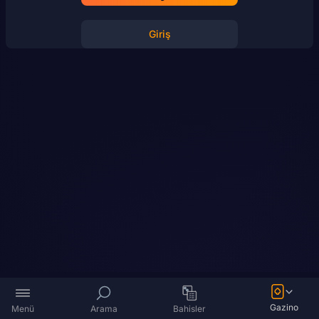
Giriş
Gazino
Menü
Arama
Bahisler
USD