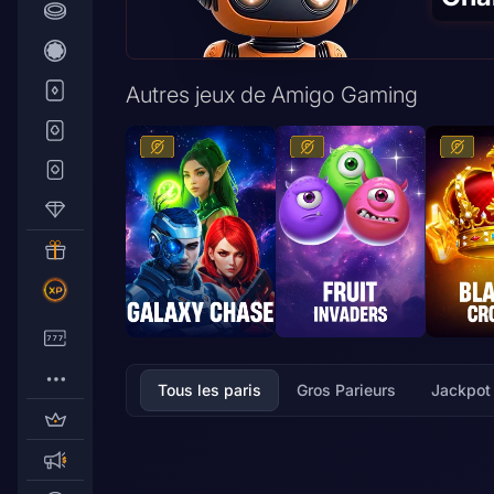
Autres jeux de Amigo Gaming
Tous les paris
Gros Parieurs
Jackpot