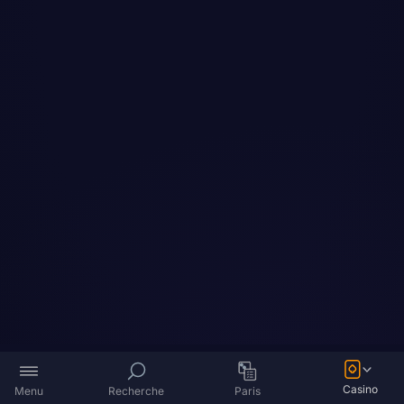
Casino
Menu
Recherche
Paris
USD