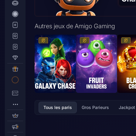
Autres jeux de Amigo Gaming
Tous les paris
Gros Parieurs
Jackpot