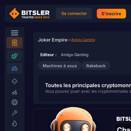
Se connecter
S'inscrire
Joker Empire
par
Amigo Gaming
Editeur :
Amigo Gaming
Machines à sous
Rakeback
Toutes les principales cryptomonn
Jouez à
Joker Empire
de
Amigo Gaming
avec le 
Vous pouvez jouer avec les cryptomonnaies 
Cha