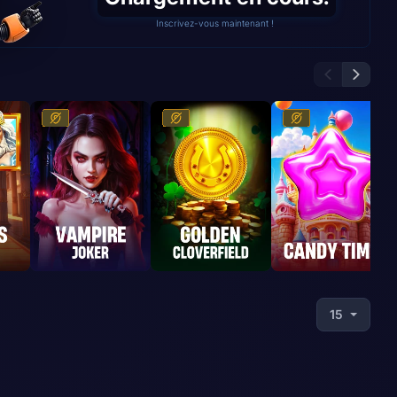
Inscrivez-vous maintenant !
15