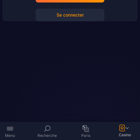
Se connecter
Casino
Menu
Recherche
Paris
USD