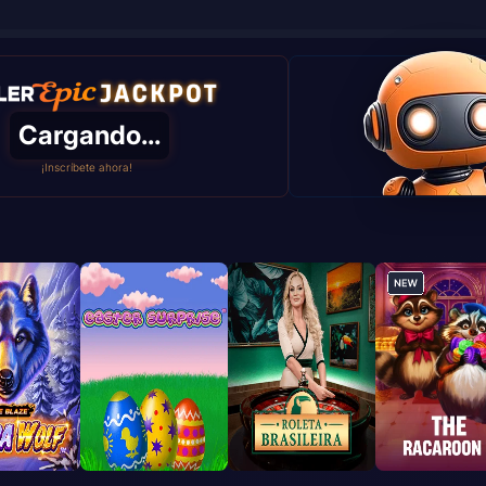
Cargando...
¡Inscríbete ahora!
 Blaze:
Easter
Roleta
The
ndra
Surprise
Brasileira
Racaroon
olf
Playtech
Playtech
Playtech
aytech