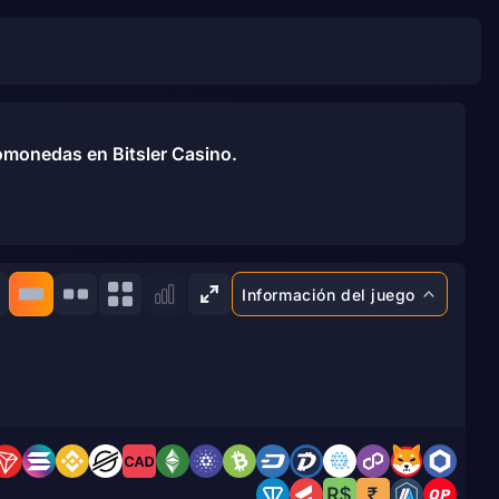
ptomonedas en
Bitsler Casino
.
Información del juego