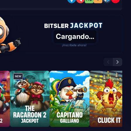
Cargando...
¡Inscríbete ahora!
The
Capitano
Racaroon 2
Cluck It
 2
Galliano
Jackpot
Playtech
Playtech
Playtech