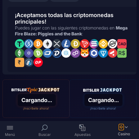
¡Aceptamos todas las criptomonedas
principales!
Puedes jugar con las siguientes criptomonedas en
Mega
Fire Blaze: Piggies and the Bank
:
Cargando...
Cargando...
¡Inscríbete ahora!
¡Inscríbete ahora!
Otros juegos de Playtech
Casino
Menú
Buscar
Apuestas