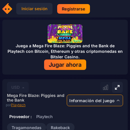
Iniciar sesión
Registrarse
Juega a
Mega Fire Blaze: Piggies and the Bank
de
Playtech
con Bitcoin, Ethereum y otras criptomonedas en
Bitsler Casino
.
Jugar ahora
USD
Mega Fire Blaze: Piggies and
the Bank
Información del juego
por
Playtech
Proveedor :
Playtech
Tragamonedas
Rakeback