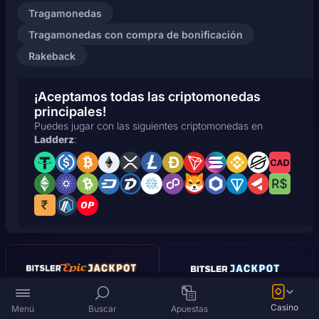
Tragamonedas
Tragamonedas con compra de bonificación
Rakeback
¡Aceptamos todas las criptomonedas
principales!
Puedes jugar con las siguientes criptomonedas en
Ladderz
:
Cargando...
Cargando...
Casino
Menú
Buscar
Apuestas
¡Inscríbete ahora!
¡Inscríbete ahora!