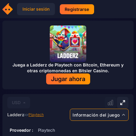
Iniciar sesión
Registrarse
Juega a
Ladderz
de
Playtech
con Bitcoin, Ethereum y
otras criptomonedas en
Bitsler Casino
.
Jugar ahora
USD
Ladderz
Información del juego
por
Playtech
Proveedor :
Playtech