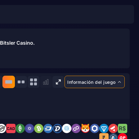
Bitsler Casino
.
Información del juego